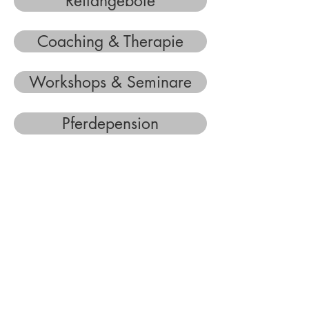
Reitangebote
Coaching & Therapie
Workshops & Seminare
Pferdepension
Kindergeburtstag
Patenschaften
©2023 Reiterhof Babik.
Impressum
|
Datenschutzerklärung